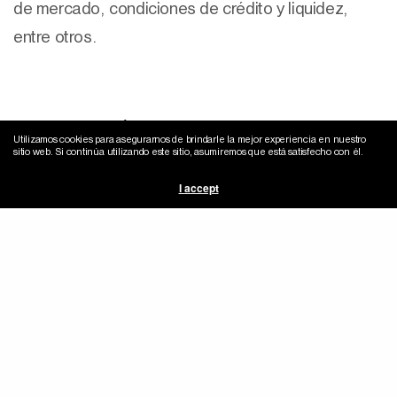
de mercado, condiciones de crédito y liquidez,
entre otros.
COMPARTE ESTE ARTÍCULO
Utilizamos cookies para asegurarnos de brindarle la mejor experiencia en nuestro
sitio web. Si continúa utilizando este sitio, asumiremos que está satisfecho con él.
I accept
Carlos Rousseau
Carlos es Presidente del Consejo y Socio
Fundador de Orange Investments. Tiene una larga
trayectoria en el desarrollo e inteligencia de
proyectos inmobiliarios, así como en la