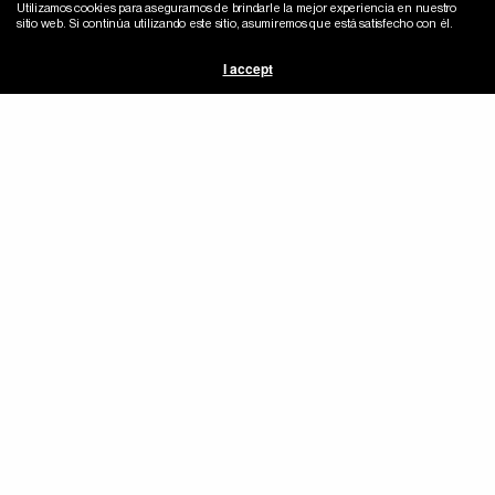
Utilizamos cookies para asegurarnos de brindarle la mejor experiencia en nuestro
sitio web. Si continúa utilizando este sitio, asumiremos que está satisfecho con él.
I accept
1
2
…
6
Siguiente página